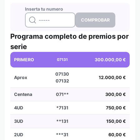
Inserta tu numero
Programa completo de premios por
serie
PRIMERO
300.000,00 €
07131
07130
Aprox
12.000,00 €
07132
Centena
071**
300,00 €
4UD
*7131
750,00 €
3UD
**131
150,00 €
2UD
***31
60,00 €