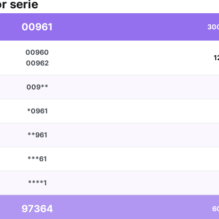
r serie
00961
30
00960
1
00962
009**
*0961
**961
***61
****1
97364
6