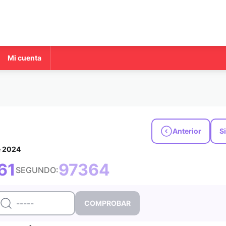
Mi cuenta
Anterior
S
e 2024
61
97364
SEGUNDO: