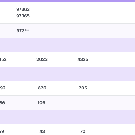
97363
97365
973**
352
2023
4325
92
826
205
86
106
59
43
70