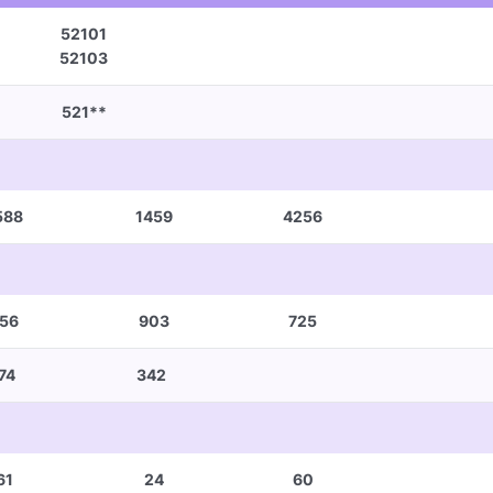
52101
52103
521**
588
1459
4256
56
903
725
74
342
61
24
60