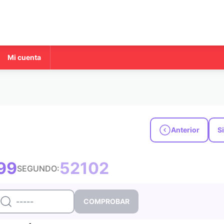
Mi cuenta
Anterior
S
99
52102
SEGUNDO: