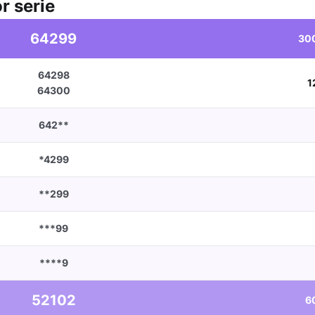
r serie
64299
30
64298
1
64300
642**
*4299
**299
***99
****9
52102
6