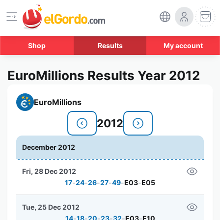
Shop
Results
My account
EuroMillions Results Year 2012
EuroMillions
2012
December 2012
Fri, 28 Dec 2012
17
-
24
-
26
-
27
-
49
-
E03
-
E05
Tue, 25 Dec 2012
14
-
18
-
20
-
23
-
32
-
E03
-
E10