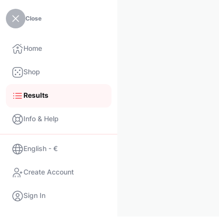
Close
Home
Shop
Results
Info & Help
English - €
Create Account
Sign In