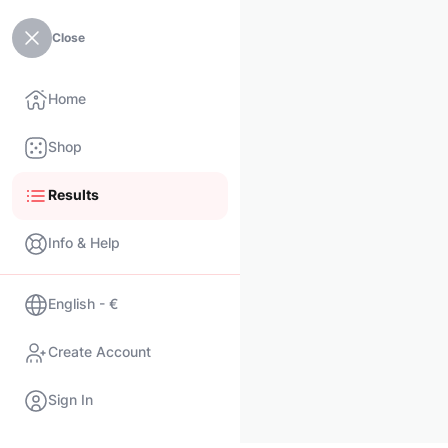
Close
Home
Shop
Results
Info & Help
English - €
Create Account
Sign In