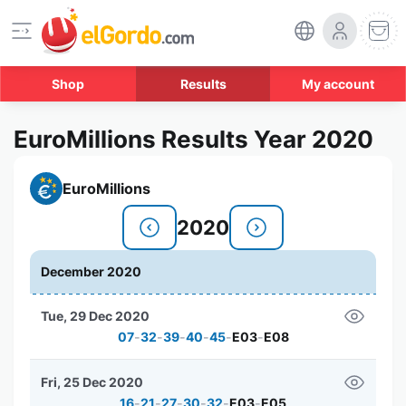
Shop
Results
My account
EuroMillions Results Year 2020
EuroMillions
2020
December 2020
Tue, 29 Dec 2020
07
-
32
-
39
-
40
-
45
-
E03
-
E08
Fri, 25 Dec 2020
16
-
21
-
27
-
30
-
32
-
E03
-
E05