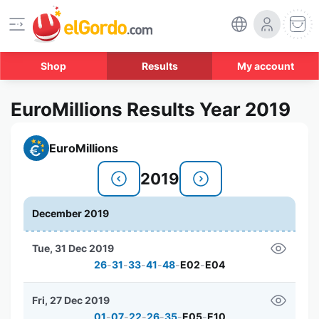
Shop
Results
My account
EuroMillions Results Year 2019
EuroMillions
2019
December 2019
Tue, 31 Dec 2019
26
-
31
-
33
-
41
-
48
-
E02
-
E04
Fri, 27 Dec 2019
01
-
07
-
22
-
26
-
35
-
E05
-
E10