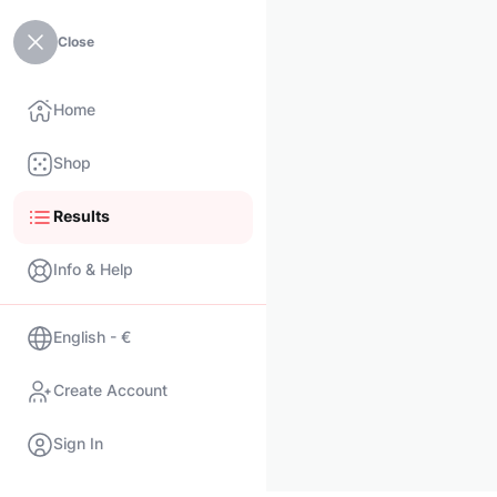
Close
Home
Shop
Results
Info & Help
English - €
Create Account
Sign In