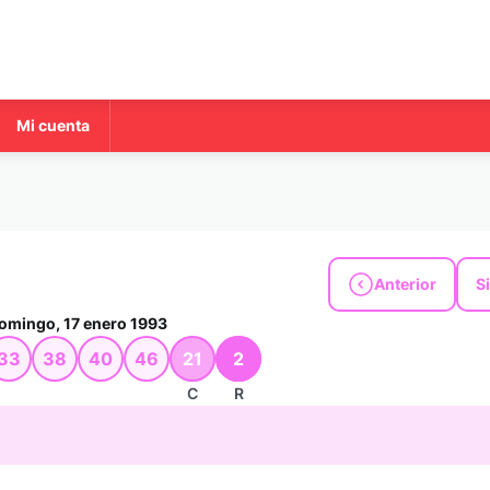
Mi cuenta
Anterior
S
omingo, 17 enero 1993
33
38
40
46
21
2
C
R