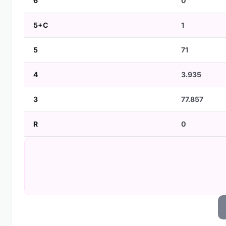
6
0
5+C
1
5
71
4
3.935
3
77.857
R
0