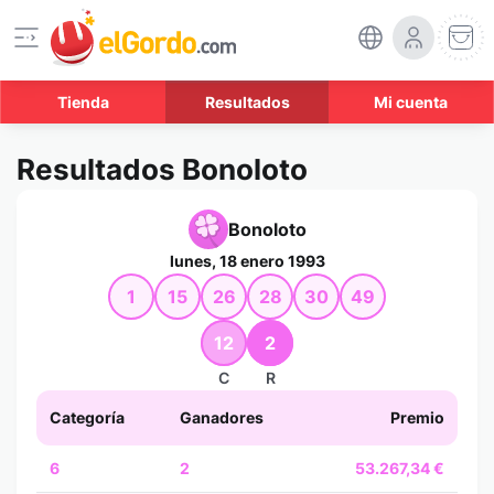
Tienda
Resultados
Mi cuenta
Resultados Bonoloto
Bonoloto
lunes, 18 enero 1993
1
15
26
28
30
49
12
2
C
R
Categoría
Ganadores
Premio
6
2
53.267,34 €