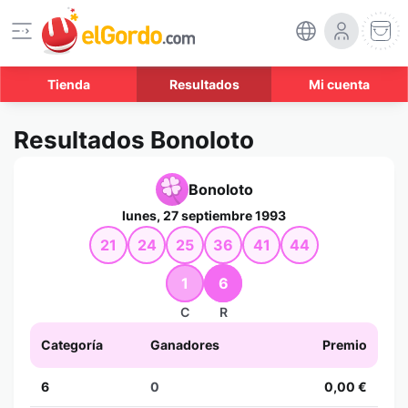
Tienda
Resultados
Mi cuenta
Resultados Bonoloto
Bonoloto
lunes, 27 septiembre 1993
21
24
25
36
41
44
1
6
C
R
Categoría
Ganadores
Premio
6
0
0,00 €