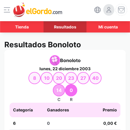
Tienda
Resultados
Mi cuenta
Resultados Bonoloto
Bonoloto
lunes, 22 diciembre 2003
8
10
20
23
27
40
14
0
C
R
Categoría
Ganadores
Premio
6
0
0,00 €