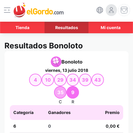
Tienda
Resultados
Mi cuenta
Resultados Bonoloto
Bonoloto
viernes, 13 julio 2018
4
10
29
34
39
43
35
9
C
R
Categoría
Ganadores
Premio
6
0
0,00 €