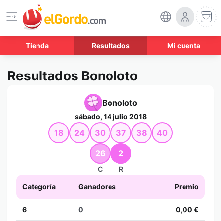
Tienda
Resultados
Mi cuenta
Resultados Bonoloto
Bonoloto
sábado, 14 julio 2018
18
24
30
37
38
40
26
2
C
R
Categoría
Ganadores
Premio
6
0
0,00 €