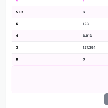
6
1
5+C
6
5
123
4
6.913
3
127.394
R
0