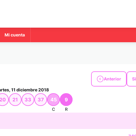
Mi cuenta
Anterior
S
rtes, 11 diciembre 2018
20
21
33
37
45
9
C
R