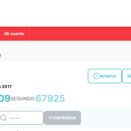
Mi cuenta
e
Anterior
S
e 2017
09
67925
SEGUNDO: