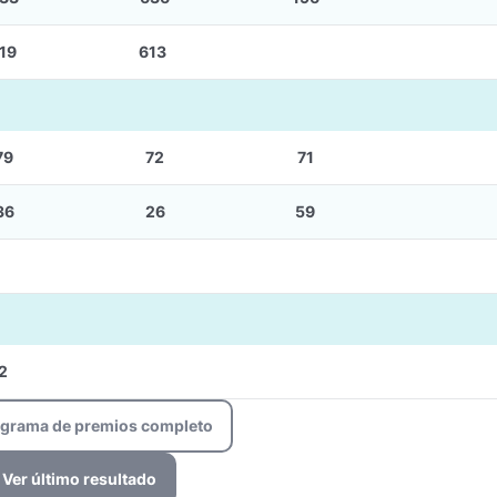
19
613
79
72
71
36
26
59
2
ograma de premios completo
Ver último resultado