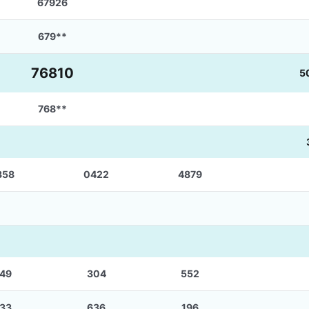
67926
679**
76810
5
768**
358
0422
4879
49
304
552
33
636
196