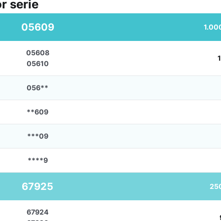
r serie
05609
1.00
05608
05610
056**
**609
***09
****9
67925
25
67924