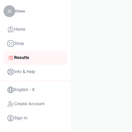
Close
Home
Shop
Results
Info & Help
English - €
Create Account
Sign In