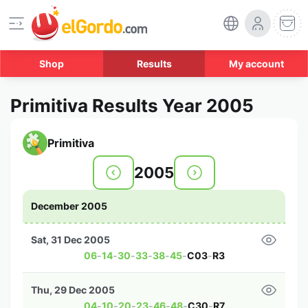
Shop
Results
My account
Primitiva Results Year 2005
Primitiva
2005
December 2005
Sat, 31 Dec 2005
06
-
14
-
30
-
33
-
38
-
45
-
C03
-
R3
Thu, 29 Dec 2005
04
-
10
-
20
-
23
-
46
-
48
-
C30
-
R7