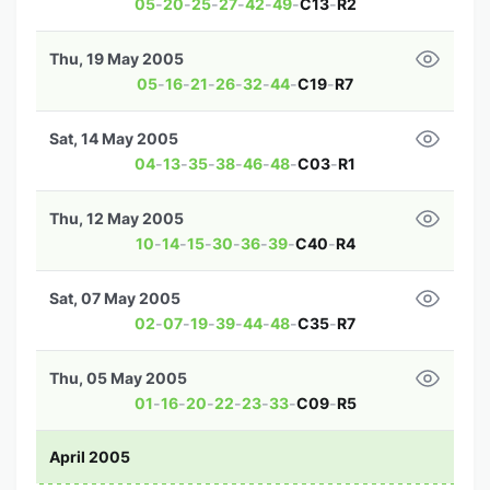
05
-
20
-
25
-
27
-
42
-
49
-
C13
-
R2
Thu, 19 May 2005
05
-
16
-
21
-
26
-
32
-
44
-
C19
-
R7
Sat, 14 May 2005
04
-
13
-
35
-
38
-
46
-
48
-
C03
-
R1
Thu, 12 May 2005
10
-
14
-
15
-
30
-
36
-
39
-
C40
-
R4
Sat, 07 May 2005
02
-
07
-
19
-
39
-
44
-
48
-
C35
-
R7
Thu, 05 May 2005
01
-
16
-
20
-
22
-
23
-
33
-
C09
-
R5
April 2005