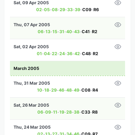
Sat, 09 Apr 2005
02
-
05
-
08
-
29
-
33
-
39
-
C09
-
R6
Thu, 07 Apr 2005
06
-
13
-
15
-
31
-
40
-
43
-
C41
-
R2
Sat, 02 Apr 2005
01
-
04
-
22
-
24
-
36
-
42
-
C48
-
R2
March 2005
Thu, 31 Mar 2005
10
-
18
-
29
-
46
-
48
-
49
-
C08
-
R4
Sat, 26 Mar 2005
06
-
09
-
11
-
19
-
28
-
38
-
C33
-
R8
Thu, 24 Mar 2005
02
-
13
-
27
-
31
-
34
-
46
-
C09
-
R7